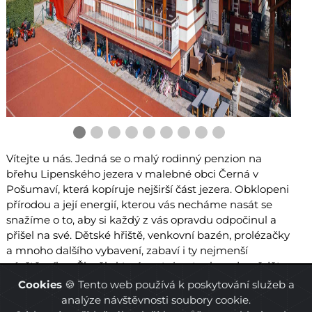
Vítejte u nás. Jedná se o malý rodinný penzion na
břehu Lipenského jezera v malebné obci Černá v
Pošumaví, která kopíruje nejširší část jezera. Obklopeni
přírodou a její energií, kterou vás necháme nasát se
snažíme o to, aby si každý z vás opravdu odpočinul a
přišel na své. Dětské hřiště, venkovní bazén, prolézačky
a mnoho dalšího vybavení, zabaví i ty nejmenší
návštěvníky. „Člověk, který cestuje s touhou dozvědět
se, směřuje přes všechny dálky hlavně k sobě
Cookies
🍪 Tento web používá k poskytování služeb a
samému.“ Jan Werich
analýze návštěvnosti soubory cookie.